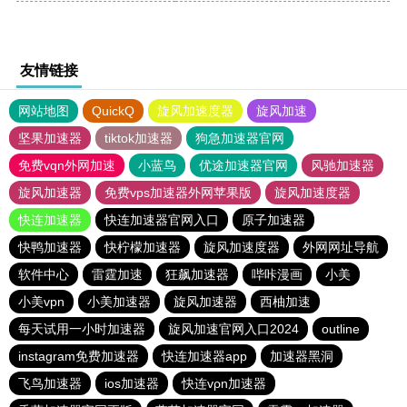
友情链接
网站地图
QuickQ
旋风加速度器
旋风加速
坚果加速器
tiktok加速器
狗急加速器官网
免费vqn外网加速
小蓝鸟
优途加速器官网
风驰加速器
旋风加速器
免费vps加速器外网苹果版
旋风加速度器
快连加速器
快连加速器官网入口
原子加速器
快鸭加速器
快柠檬加速器
旋风加速度器
外网网址导航
软件中心
雷霆加速
狂飙加速器
哔咔漫画
小美
小美vpn
小美加速器
旋风加速器
西柚加速
每天试用一小时加速器
旋风加速官网入口2024
outline
instagram免费加速器
快连加速器app
加速器黑洞
飞鸟加速器
ios加速器
快连vρn加速器